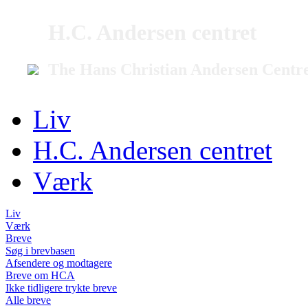
H.C. Andersen centret
The Hans Christian Andersen Centr
Liv
H.C. Andersen centret
Værk
Liv
Værk
Breve
Søg i brevbasen
Afsendere og modtagere
Breve om HCA
Ikke tidligere trykte breve
Alle breve