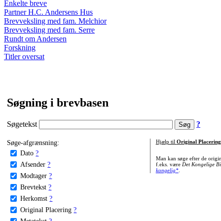
Enkelte breve
Partner H.C. Andersens Hus
Brevveksling med fam. Melchior
Brevveksling med fam. Serre
Rundt om Andersen
Forskning
Titler oversat
Søgning i brevbasen
Søgetekst
?
Søge-afgrænsning:
Hjælp til
Original Placering
Dato
?
Man kan søge efter de origi
Afsender
?
f.eks. være
Det Kongelige Bi
kongelig*
.
Modtager
?
Brevtekst
?
Herkomst
?
Original Placering
?
Metatekst
?