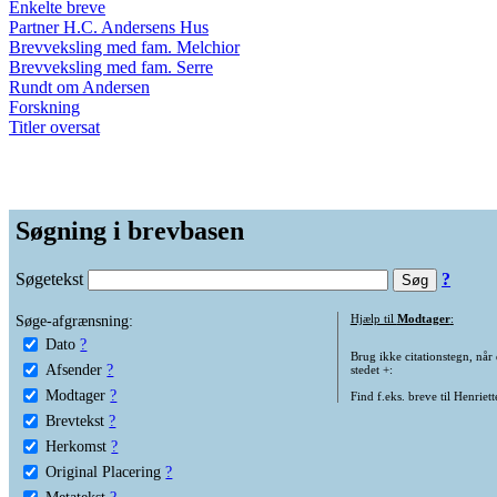
Enkelte breve
Partner H.C. Andersens Hus
Brevveksling med fam. Melchior
Brevveksling med fam. Serre
Rundt om Andersen
Forskning
Titler oversat
Søgning i brevbasen
Søgetekst
?
Søge-afgrænsning:
Hjælp til
Modtager
:
Dato
?
Brug ikke citationstegn, når
Afsender
?
stedet +:
Modtager
?
Find f.eks. breve til Henriet
Brevtekst
?
Herkomst
?
Original Placering
?
Metatekst
?