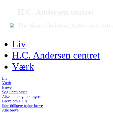
H.C. Andersen centret
The Hans Christian Andersen Centr
Liv
H.C. Andersen centret
Værk
Liv
Værk
Breve
Søg i brevbasen
Afsendere og modtagere
Breve om HCA
Ikke tidligere trykte breve
Alle breve