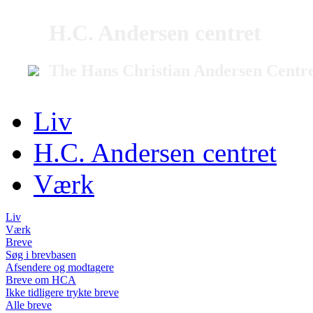
H.C. Andersen centret
The Hans Christian Andersen Centr
Liv
H.C. Andersen centret
Værk
Liv
Værk
Breve
Søg i brevbasen
Afsendere og modtagere
Breve om HCA
Ikke tidligere trykte breve
Alle breve