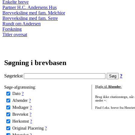
Enkelte breve
Partner H.C. Andersens Hus
Brevveksling med fam. Melchior
Brevveksling med fam. Serre
Rundt om Andersen
Forskning
Titler oversat
Søgning i brevbasen
Søgetekst
?
Søge-afgrænsning:
Hjælp til
Afsender
:
Dato
?
Brug ikke citationstegn, når
Afsender
?
stedet +:
Modtager
?
Find f.eks. breve fra Henrie
Brevtekst
?
Herkomst
?
Original Placering
?
Metatekst
?