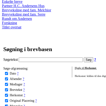
Enkelte breve
Partner H.C. Andersens Hus
Brevveksling med fam. Melchior
Brevveksling med fam. Serre
Rundt om Andersen
Forskning
Titler oversat
Søgning i brevbasen
Søgetekst
?
Søge-afgrænsning:
Hjælp til
Herkomst
:
Dato
?
Herkomst: kilden til den digi
Afsender
?
Modtager
?
Brevtekst
?
Herkomst
?
Original Placering
?
Metatekst
?