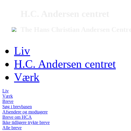
H.C. Andersen centret
The Hans Christian Andersen Centr
Liv
H.C. Andersen centret
Værk
Liv
Værk
Breve
Søg i brevbasen
Afsendere og modtagere
Breve om HCA
Ikke tidligere trykte breve
Alle breve