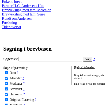
Enkelte breve
Partner H.C. Andersens Hus
Brevveksling med fam. Melchior
Brevveksling med fam. Serre
Rundt om Andersen
Forskning
Titler oversat
Søgning i brevbasen
Søgetekst
?
Søge-afgrænsning:
Hjælp til
Afsender
:
Dato
?
Brug ikke citationstegn, når
Afsender
?
stedet +:
Modtager
?
Find f.eks. breve fra Henrie
Brevtekst
?
Herkomst
?
Original Placering
?
Metatekst
?