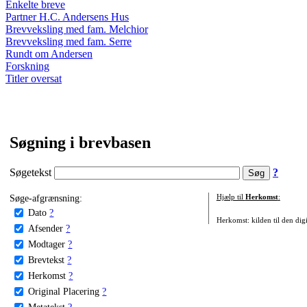
Enkelte breve
Partner H.C. Andersens Hus
Brevveksling med fam. Melchior
Brevveksling med fam. Serre
Rundt om Andersen
Forskning
Titler oversat
Søgning i brevbasen
Søgetekst
?
Søge-afgrænsning:
Hjælp til
Herkomst
:
Dato
?
Herkomst: kilden til den digi
Afsender
?
Modtager
?
Brevtekst
?
Herkomst
?
Original Placering
?
Metatekst
?