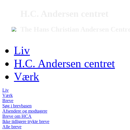
H.C. Andersen centret
The Hans Christian Andersen Centr
Liv
H.C. Andersen centret
Værk
Liv
Værk
Breve
Søg i brevbasen
Afsendere og modtagere
Breve om HCA
Ikke tidligere trykte breve
Alle breve