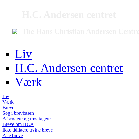
H.C. Andersen centret
The Hans Christian Andersen Centr
Liv
H.C. Andersen centret
Værk
Liv
Værk
Breve
Søg i brevbasen
Afsendere og modtagere
Breve om HCA
Ikke tidligere trykte breve
Alle breve