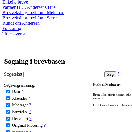
Enkelte breve
Partner H.C. Andersens Hus
Brevveksling med fam. Melchior
Brevveksling med fam. Serre
Rundt om Andersen
Forskning
Titler oversat
Søgning i brevbasen
Søgetekst
?
Søge-afgrænsning:
Hjælp til
Modtager
:
Dato
?
Brug ikke citationstegn, når
Afsender
?
stedet +:
Modtager
?
Find f.eks. breve til Henriet
Brevtekst
?
Herkomst
?
Original Placering
?
Metatekst
?