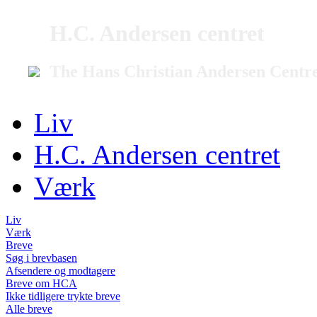
H.C. Andersen centret
The Hans Christian Andersen Centr
Liv
H.C. Andersen centret
Værk
Liv
Værk
Breve
Søg i brevbasen
Afsendere og modtagere
Breve om HCA
Ikke tidligere trykte breve
Alle breve