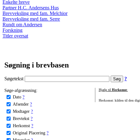
Enkelte breve
Partner H.C. Andersens Hus
Brevveksling med fam. Melchior
Brevveksling med fam. Serre
Rundt om Andersen
Forskning
Titler oversat
Søgning i brevbasen
Søgetekst
?
Søge-afgrænsning:
Hjælp til
Herkomst
:
Dato
?
Herkomst: kilden til den digi
Afsender
?
Modtager
?
Brevtekst
?
Herkomst
?
Original Placering
?
Metatekst
?