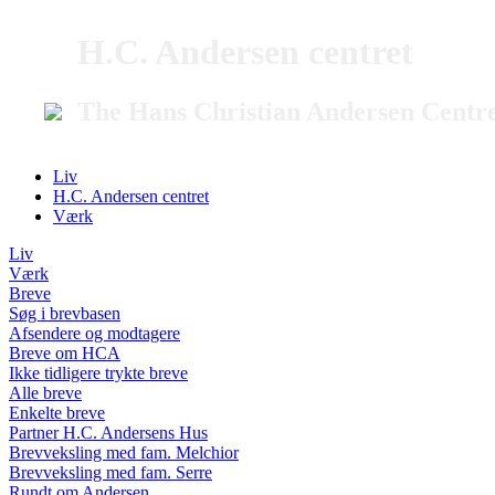
H.C. Andersen centret
The Hans Christian Andersen Centr
Liv
H.C. Andersen centret
Værk
Liv
Værk
Breve
Søg i brevbasen
Afsendere og modtagere
Breve om HCA
Ikke tidligere trykte breve
Alle breve
Enkelte breve
Partner H.C. Andersens Hus
Brevveksling med fam. Melchior
Brevveksling med fam. Serre
Rundt om Andersen