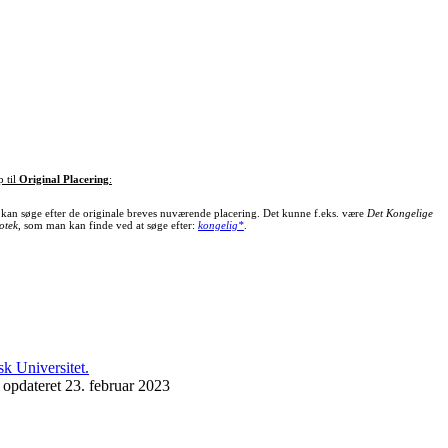
p til
Original Placering
:
kan søge efter de originale breves nuværende placering. Det kunne f.eks. være
Det Kongelige
otek
, som man kan finde ved at søge efter:
kongelig*
.
 opdateret 23. februar 2023