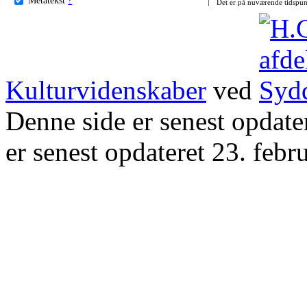
Det er på nuværende tidspun
Kulturvidenskaber
ved
Denne side er senest opdat
er senest opdateret 23. febr