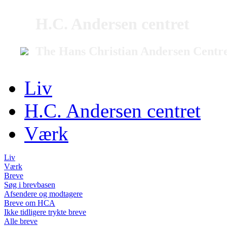
H.C. Andersen centret
The Hans Christian Andersen Centr
Liv
H.C. Andersen centret
Værk
Liv
Værk
Breve
Søg i brevbasen
Afsendere og modtagere
Breve om HCA
Ikke tidligere trykte breve
Alle breve