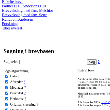
Enkelte breve
Partner H.C. Andersens Hus
Brevveksling med fam. Melchior
Brevveksling med fam. Serre
Rundt om Andersen
Forskning
Titler oversat
Søgning i brevbasen
Søgetekst
?
Søge-afgrænsning:
Hjælp til
Dato
:
Dato
?
Når du søger efter dato er
Afsender
?
(f.eks. er 1855-08-02 den 2
bindestreger skal en dato i c
Modtager
?
undlade søgeord.
Brevtekst
?
Man skal altså søge efter
"18
1855.
Herkomst
?
Alle breve fra 1855:
+1855
Original Placering
?
Alle breve fra august 1855:
Metatekst
?