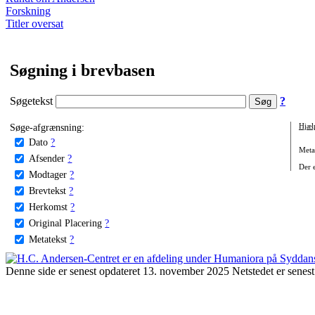
Forskning
Titler oversat
Søgning i brevbasen
Søgetekst
?
Søge-afgrænsning:
Hjæl
Dato
?
Metat
Afsender
?
Der e
Modtager
?
Brevtekst
?
Herkomst
?
Original Placering
?
Metatekst
?
Denne side er senest opdateret 13. november 2025 Netstedet er senest