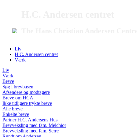
H.C. Andersen centret
The Hans Christian Andersen Centr
Liv
H.C. Andersen centret
Værk
Liv
Værk
Breve
Søg i brevbasen
Afsendere og modtagere
Breve om HCA
Ikke tidligere trykte breve
Alle breve
Enkelte breve
Partner H.C. Andersens Hus
Brevveksling med fam. Melchior
Brevveksling med fam. Serre
Rundt om Andersen