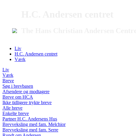
H.C. Andersen centret
The Hans Christian Andersen Centr
Liv
H.C. Andersen centret
Værk
Liv
Værk
Breve
Søg i brevbasen
Afsendere og modtagere
Breve om HCA
Ikke tidligere trykte breve
Alle breve
Enkelte breve
Partner H.C. Andersens Hus
Brevveksling med fam. Melchior
Brevveksling med fam. Serre
Rundt om Andersen