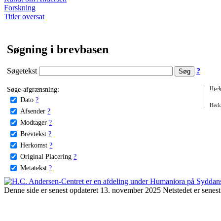
Forskning
Titler oversat
Søgning i brevbasen
Søgetekst
?
Søge-afgrænsning:
Hjæl
Dato
?
Herko
Afsender
?
Modtager
?
Brevtekst
?
Herkomst
?
Original Placering
?
Metatekst
?
Denne side er senest opdateret 13. november 2025 Netstedet er senest