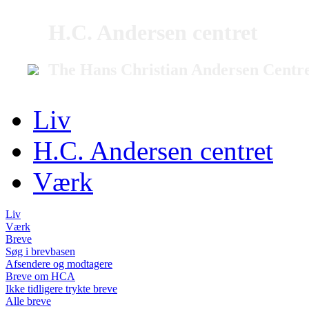
H.C. Andersen centret
The Hans Christian Andersen Centr
Liv
H.C. Andersen centret
Værk
Liv
Værk
Breve
Søg i brevbasen
Afsendere og modtagere
Breve om HCA
Ikke tidligere trykte breve
Alle breve