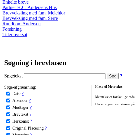
Enkelte breve
Partner H.C. Andersens Hus
Brevveksling med fam. Melchior
Brevveksling med fam. Serre
Rundt om Andersen
Forskning
Titler oversat
Søgning i brevbasen
Søgetekst
?
Søge-afgrænsning:
Hjælp til
Metatekst
:
Dato
?
Metatekst er forskellige reda
Afsender
?
Der er ingen restriktioner på
Modtager
?
Brevtekst
?
Herkomst
?
Original Placering
?
Metatekst
?