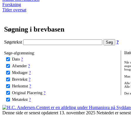
Forskning
Titler oversat
Søgning i brevbasen
Søgetekst
?
Søge-afgrænsning:
Hjæl
Dato
?
Når 
Afsender
?
augu
bruge
Modtager
?
Man 
Brevtekst
?
Alle
Herkomst
?
Alle
Original Placering
?
Det 
Metatekst
?
Denne side er senest opdateret 13. november 2025 Netstedet er senest