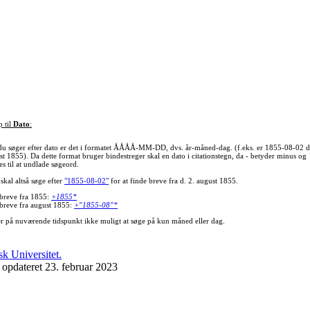
p til
Dato
:
du søger efter dato er det i formatet ÅÅÅÅ-MM-DD, dvs. år-måned-dag. (f.eks. er 1855-08-02 d
st 1855). Da dette format bruger bindestreger skal en dato i citationstegn, da - betyder minus og
s til at undlade søgeord.
skal altså søge efter
"1855-08-02"
for at finde breve fra d. 2. august 1855.
 breve fra 1855:
+1855*
 breve fra august 1855:
+"1855-08"*
er på nuværende tidspunkt ikke muligt at søge på kun måned eller dag.
 opdateret 23. februar 2023