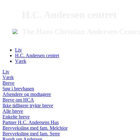
H.C. Andersen centret
The Hans Christian Andersen Centr
Liv
H.C. Andersen centret
Værk
Liv
Værk
Breve
Søg i brevbasen
Afsendere og modtagere
Breve om HCA
Ikke tidligere trykte breve
Alle breve
Enkelte breve
Partner H.C. Andersens Hus
Brevveksling med fam. Melchior
Brevveksling med fam. Serre
Rundt om Andersen