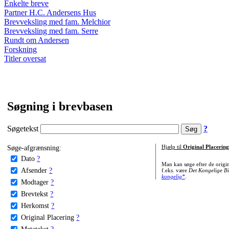
Enkelte breve
Partner H.C. Andersens Hus
Brevveksling med fam. Melchior
Brevveksling med fam. Serre
Rundt om Andersen
Forskning
Titler oversat
Søgning i brevbasen
Søgetekst
?
Søge-afgrænsning:
Hjælp til
Original Placering
Dato
?
Man kan søge efter de origi
Afsender
?
f.eks. være
Det Kongelige Bi
kongelig*
.
Modtager
?
Brevtekst
?
Herkomst
?
Original Placering
?
Metatekst
?