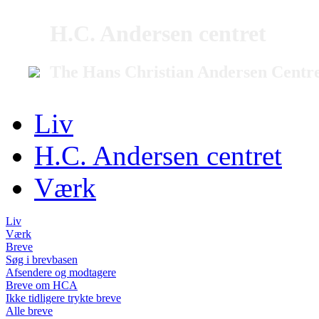
H.C. Andersen centret
The Hans Christian Andersen Centr
Liv
H.C. Andersen centret
Værk
Liv
Værk
Breve
Søg i brevbasen
Afsendere og modtagere
Breve om HCA
Ikke tidligere trykte breve
Alle breve