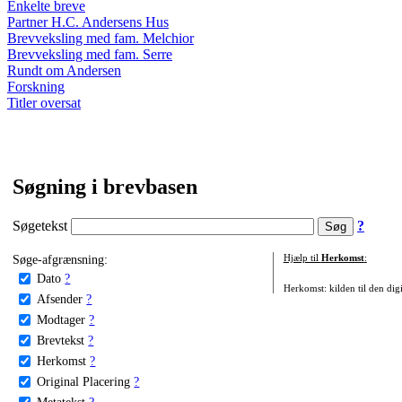
Enkelte breve
Partner H.C. Andersens Hus
Brevveksling med fam. Melchior
Brevveksling med fam. Serre
Rundt om Andersen
Forskning
Titler oversat
Søgning i brevbasen
Søgetekst
?
Søge-afgrænsning:
Hjælp til
Herkomst
:
Dato
?
Herkomst: kilden til den digi
Afsender
?
Modtager
?
Brevtekst
?
Herkomst
?
Original Placering
?
Metatekst
?