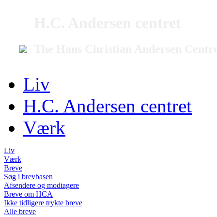
H.C. Andersen centret
The Hans Christian Andersen Centr
Liv
H.C. Andersen centret
Værk
Liv
Værk
Breve
Søg i brevbasen
Afsendere og modtagere
Breve om HCA
Ikke tidligere trykte breve
Alle breve