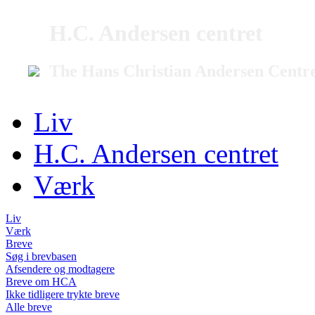
H.C. Andersen centret
The Hans Christian Andersen Centr
Liv
H.C. Andersen centret
Værk
Liv
Værk
Breve
Søg i brevbasen
Afsendere og modtagere
Breve om HCA
Ikke tidligere trykte breve
Alle breve