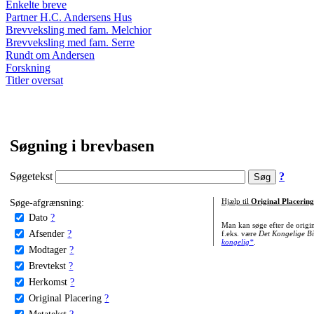
Enkelte breve
Partner H.C. Andersens Hus
Brevveksling med fam. Melchior
Brevveksling med fam. Serre
Rundt om Andersen
Forskning
Titler oversat
Søgning i brevbasen
Søgetekst
?
Søge-afgrænsning:
Hjælp til
Original Placering
Dato
?
Man kan søge efter de origi
Afsender
?
f.eks. være
Det Kongelige Bi
kongelig*
.
Modtager
?
Brevtekst
?
Herkomst
?
Original Placering
?
Metatekst
?