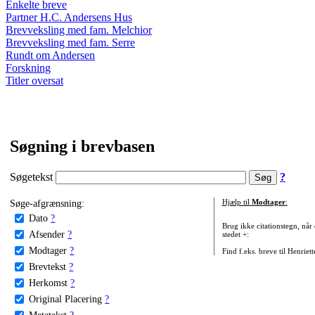
Enkelte breve
Partner H.C. Andersens Hus
Brevveksling med fam. Melchior
Brevveksling med fam. Serre
Rundt om Andersen
Forskning
Titler oversat
Søgning i brevbasen
Søgetekst
?
Søge-afgrænsning:
Hjælp til
Modtager
:
Dato
?
Brug ikke citationstegn, når
Afsender
?
stedet +:
Modtager
?
Find f.eks. breve til Henriet
Brevtekst
?
Herkomst
?
Original Placering
?
Metatekst
?