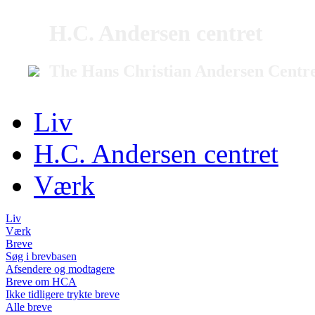
H.C. Andersen centret
The Hans Christian Andersen Centr
Liv
H.C. Andersen centret
Værk
Liv
Værk
Breve
Søg i brevbasen
Afsendere og modtagere
Breve om HCA
Ikke tidligere trykte breve
Alle breve