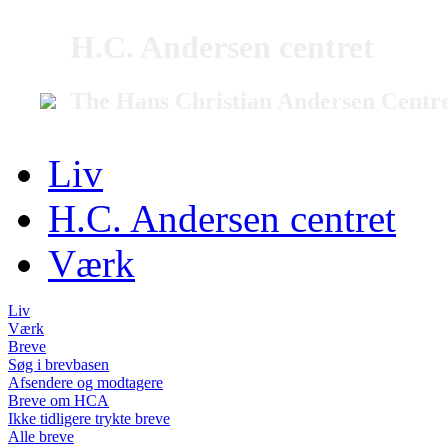
H.C. Andersen centret
The Hans Christian Andersen Centr
Liv
H.C. Andersen centret
Værk
Liv
Værk
Breve
Søg i brevbasen
Afsendere og modtagere
Breve om HCA
Ikke tidligere trykte breve
Alle breve