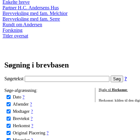
Enkelte breve
Partner H.C. Andersens Hus
Brevveksling med fam. Melchior
Brevveksling med fam. Serre
Rundt om Andersen
Forskning
Titler oversat
Søgning i brevbasen
Søgetekst
?
Søge-afgrænsning:
Hjælp til
Herkomst
:
Dato
?
Herkomst: kilden til den digi
Afsender
?
Modtager
?
Brevtekst
?
Herkomst
?
Original Placering
?
Metatekst
?