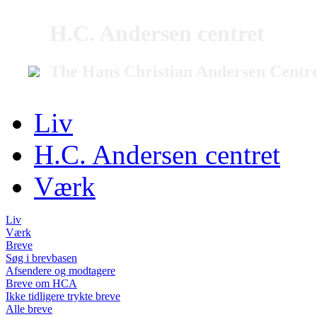
H.C. Andersen centret
The Hans Christian Andersen Centr
Liv
H.C. Andersen centret
Værk
Liv
Værk
Breve
Søg i brevbasen
Afsendere og modtagere
Breve om HCA
Ikke tidligere trykte breve
Alle breve