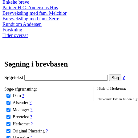
Enkelte breve
Partner H.C. Andersens Hus
Brevveksling med fam. Melchior
Brevveksling med fam. Serre
Rundt om Andersen
Forskning
Titler oversat
Søgning i brevbasen
Søgetekst
?
Søge-afgrænsning:
Hjælp til
Herkomst
:
Dato
?
Herkomst: kilden til den digi
Afsender
?
Modtager
?
Brevtekst
?
Herkomst
?
Original Placering
?
Metatekst
?