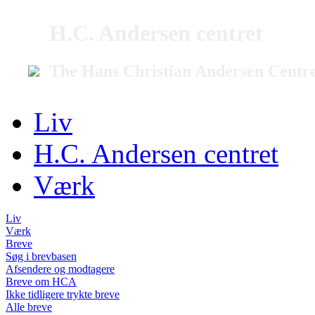
H.C. Andersen centret
The Hans Christian Andersen Centr
Liv
H.C. Andersen centret
Værk
Liv
Værk
Breve
Søg i brevbasen
Afsendere og modtagere
Breve om HCA
Ikke tidligere trykte breve
Alle breve