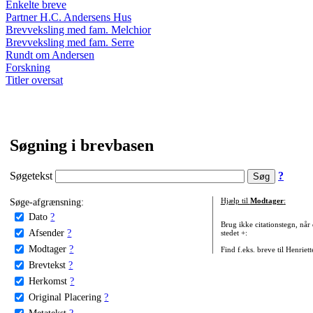
Enkelte breve
Partner H.C. Andersens Hus
Brevveksling med fam. Melchior
Brevveksling med fam. Serre
Rundt om Andersen
Forskning
Titler oversat
Søgning i brevbasen
Søgetekst
?
Søge-afgrænsning:
Hjælp til
Modtager
:
Dato
?
Brug ikke citationstegn, når
Afsender
?
stedet +:
Modtager
?
Find f.eks. breve til Henriet
Brevtekst
?
Herkomst
?
Original Placering
?
Metatekst
?