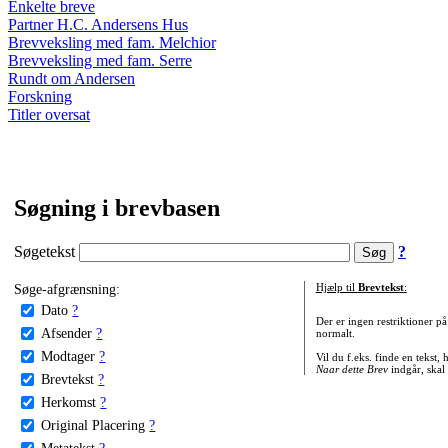
Enkelte breve
Partner H.C. Andersens Hus
Brevveksling med fam. Melchior
Brevveksling med fam. Serre
Rundt om Andersen
Forskning
Titler oversat
Søgning i brevbasen
Søgetekst
?
Søge-afgrænsning:
Hjælp til
Brevtekst
:
Dato
?
Der er ingen restriktioner p
Afsender
?
normalt.
Modtager
?
Vil du f.eks. finde en tekst,
Naar dette Brev
indgår, skal
Brevtekst
?
Herkomst
?
Original Placering
?
Metatekst
?