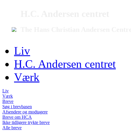
H.C. Andersen centret
The Hans Christian Andersen Centr
Liv
H.C. Andersen centret
Værk
Liv
Værk
Breve
Søg i brevbasen
Afsendere og modtagere
Breve om HCA
Ikke tidligere trykte breve
Alle breve