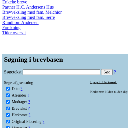
Enkelte breve
Partner H.C. Andersens Hus
Brevveksling med fam. Melchior
Brevveksling med fam. Serre
Rundt om Andersen
Forskning
Titler oversat
Søgning i brevbasen
Søgetekst
?
Søge-afgrænsning:
Hjælp til
Herkomst
:
Dato
?
Herkomst: kilden til den digi
Afsender
?
Modtager
?
Brevtekst
?
Herkomst
?
Original Placering
?
Metatekst
?