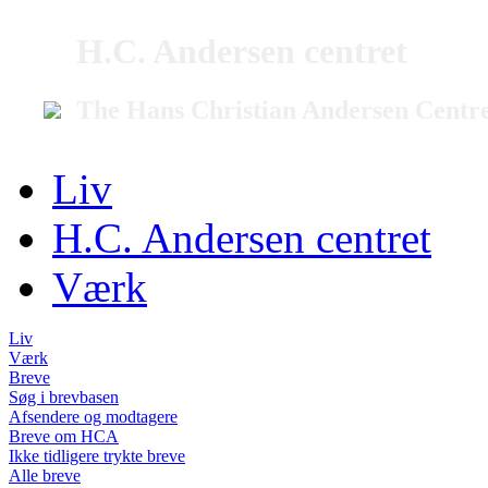
H.C. Andersen centret
The Hans Christian Andersen Centr
Liv
H.C. Andersen centret
Værk
Liv
Værk
Breve
Søg i brevbasen
Afsendere og modtagere
Breve om HCA
Ikke tidligere trykte breve
Alle breve