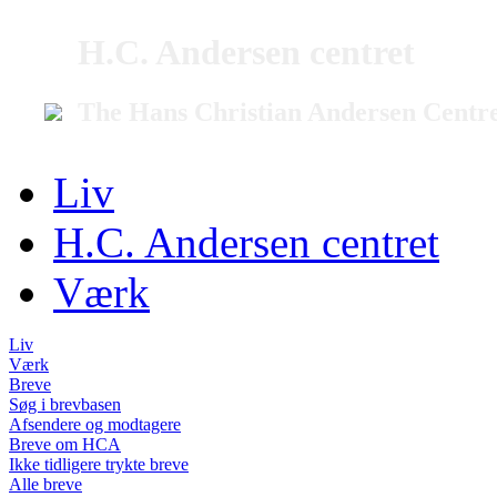
H.C. Andersen centret
The Hans Christian Andersen Centr
Liv
H.C. Andersen centret
Værk
Liv
Værk
Breve
Søg i brevbasen
Afsendere og modtagere
Breve om HCA
Ikke tidligere trykte breve
Alle breve