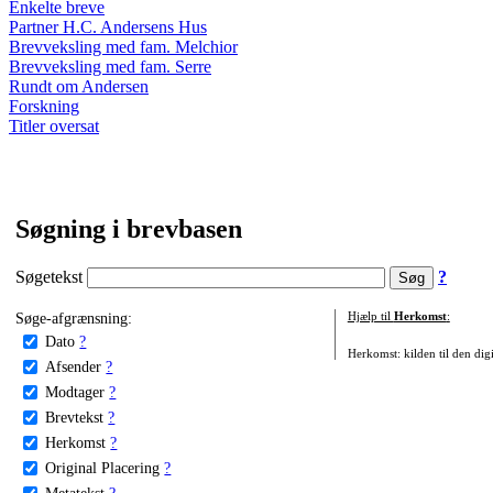
Enkelte breve
Partner H.C. Andersens Hus
Brevveksling med fam. Melchior
Brevveksling med fam. Serre
Rundt om Andersen
Forskning
Titler oversat
Søgning i brevbasen
Søgetekst
?
Søge-afgrænsning:
Hjælp til
Herkomst
:
Dato
?
Herkomst: kilden til den digi
Afsender
?
Modtager
?
Brevtekst
?
Herkomst
?
Original Placering
?
Metatekst
?