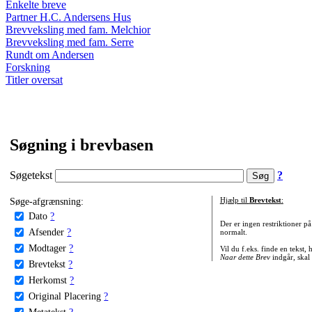
Enkelte breve
Partner H.C. Andersens Hus
Brevveksling med fam. Melchior
Brevveksling med fam. Serre
Rundt om Andersen
Forskning
Titler oversat
Søgning i brevbasen
Søgetekst
?
Søge-afgrænsning:
Hjælp til
Brevtekst
:
Dato
?
Der er ingen restriktioner p
Afsender
?
normalt.
Modtager
?
Vil du f.eks. finde en tekst,
Naar dette Brev
indgår, skal
Brevtekst
?
Herkomst
?
Original Placering
?
Metatekst
?