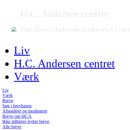
H.C. Andersen centret
The Hans Christian Andersen Centr
Liv
H.C. Andersen centret
Værk
Liv
Værk
Breve
Søg i brevbasen
Afsendere og modtagere
Breve om HCA
Ikke tidligere trykte breve
Alle breve