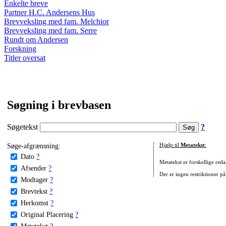
Enkelte breve
Partner H.C. Andersens Hus
Brevveksling med fam. Melchior
Brevveksling med fam. Serre
Rundt om Andersen
Forskning
Titler oversat
Søgning i brevbasen
Søgetekst
?
Søge-afgrænsning:
Hjælp til
Metatekst
:
Dato
?
Metatekst er forskellige reda
Afsender
?
Der er ingen restriktioner på
Modtager
?
Brevtekst
?
Herkomst
?
Original Placering
?
Metatekst
?