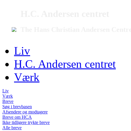
H.C. Andersen centret
The Hans Christian Andersen Centr
Liv
H.C. Andersen centret
Værk
Liv
Værk
Breve
Søg i brevbasen
Afsendere og modtagere
Breve om HCA
Ikke tidligere trykte breve
Alle breve