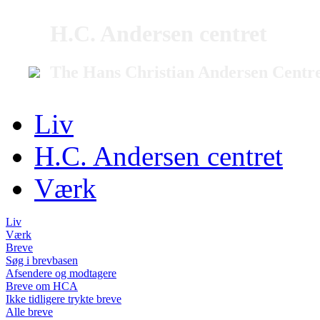
H.C. Andersen centret
The Hans Christian Andersen Centr
Liv
H.C. Andersen centret
Værk
Liv
Værk
Breve
Søg i brevbasen
Afsendere og modtagere
Breve om HCA
Ikke tidligere trykte breve
Alle breve