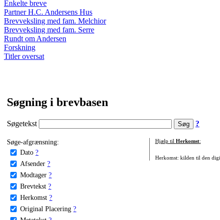
Enkelte breve
Partner H.C. Andersens Hus
Brevveksling med fam. Melchior
Brevveksling med fam. Serre
Rundt om Andersen
Forskning
Titler oversat
Søgning i brevbasen
Søgetekst
?
Søge-afgrænsning:
Hjælp til
Herkomst
:
Dato
?
Herkomst: kilden til den digi
Afsender
?
Modtager
?
Brevtekst
?
Herkomst
?
Original Placering
?
Metatekst
?