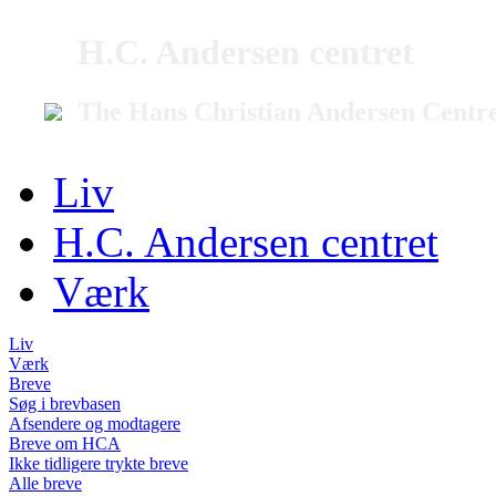
H.C. Andersen centret
The Hans Christian Andersen Centr
Liv
H.C. Andersen centret
Værk
Liv
Værk
Breve
Søg i brevbasen
Afsendere og modtagere
Breve om HCA
Ikke tidligere trykte breve
Alle breve