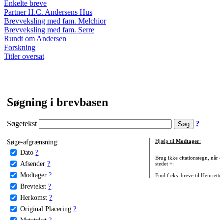
Enkelte breve
Partner H.C. Andersens Hus
Brevveksling med fam. Melchior
Brevveksling med fam. Serre
Rundt om Andersen
Forskning
Titler oversat
Søgning i brevbasen
Søgetekst
?
Søge-afgrænsning:
Hjælp til
Modtager
:
Dato
?
Brug ikke citationstegn, når
Afsender
?
stedet +:
Modtager
?
Find f.eks. breve til Henriet
Brevtekst
?
Herkomst
?
Original Placering
?
Metatekst
?