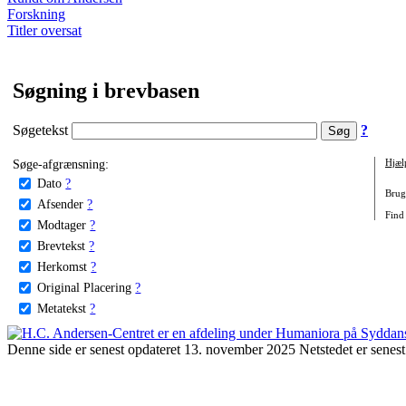
Forskning
Titler oversat
Søgning i brevbasen
Søgetekst
?
Søge-afgrænsning:
Hjæl
Dato
?
Brug 
Afsender
?
Find 
Modtager
?
Brevtekst
?
Herkomst
?
Original Placering
?
Metatekst
?
Denne side er senest opdateret 13. november 2025 Netstedet er senest