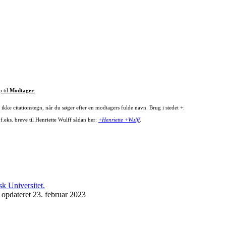
p til
Modtager
:
ikke citationstegn, når du søger efter en modtagers fulde navn. Brug i stedet +:
f.eks. breve til Henriette Wulff sådan her:
+Henriette +Wulff
.
 opdateret 23. februar 2023