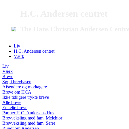
H.C. Andersen centret
The Hans Christian Andersen Centr
Liv
H.C. Andersen centret
Værk
Liv
Værk
Breve
Søg i brevbasen
Afsendere og modtagere
Breve om HCA
Ikke tidligere trykte breve
Alle breve
Enkelte breve
Partner H.C. Andersens Hus
Brevveksling med fam. Melchior
Brevveksling med fam. Serre
Rundt om Andersen