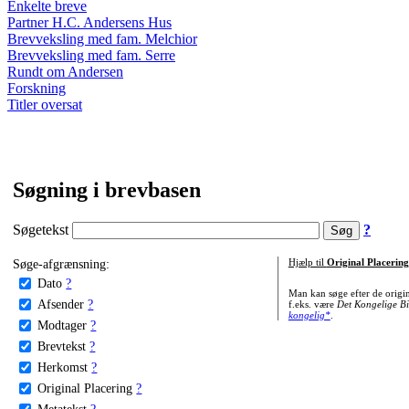
Enkelte breve
Partner H.C. Andersens Hus
Brevveksling med fam. Melchior
Brevveksling med fam. Serre
Rundt om Andersen
Forskning
Titler oversat
Søgning i brevbasen
Søgetekst
?
Søge-afgrænsning:
Hjælp til
Original Placering
Dato
?
Man kan søge efter de origi
Afsender
?
f.eks. være
Det Kongelige Bi
kongelig*
.
Modtager
?
Brevtekst
?
Herkomst
?
Original Placering
?
Metatekst
?