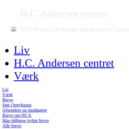
H.C. Andersen centret
The Hans Christian Andersen Centr
Liv
H.C. Andersen centret
Værk
Liv
Værk
Breve
Søg i brevbasen
Afsendere og modtagere
Breve om HCA
Ikke tidligere trykte breve
Alle breve