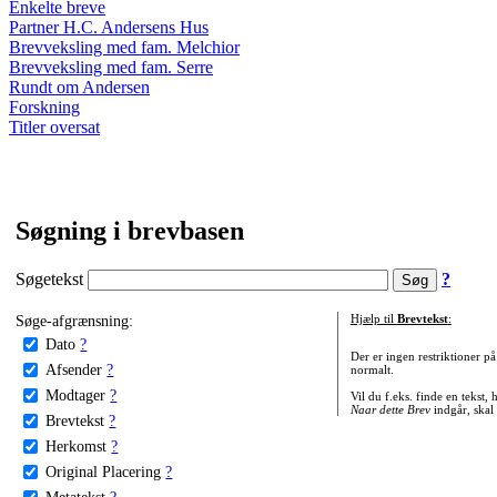
Enkelte breve
Partner H.C. Andersens Hus
Brevveksling med fam. Melchior
Brevveksling med fam. Serre
Rundt om Andersen
Forskning
Titler oversat
Søgning i brevbasen
Søgetekst
?
Søge-afgrænsning:
Hjælp til
Brevtekst
:
Dato
?
Der er ingen restriktioner p
Afsender
?
normalt.
Modtager
?
Vil du f.eks. finde en tekst,
Naar dette Brev
indgår, skal
Brevtekst
?
Herkomst
?
Original Placering
?
Metatekst
?