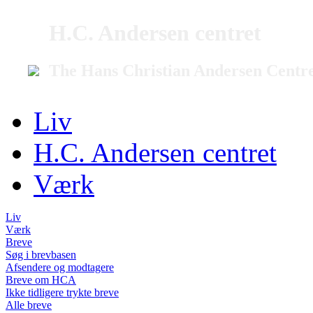
H.C. Andersen centret
The Hans Christian Andersen Centr
Liv
H.C. Andersen centret
Værk
Liv
Værk
Breve
Søg i brevbasen
Afsendere og modtagere
Breve om HCA
Ikke tidligere trykte breve
Alle breve