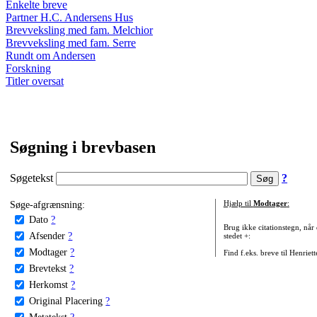
Enkelte breve
Partner H.C. Andersens Hus
Brevveksling med fam. Melchior
Brevveksling med fam. Serre
Rundt om Andersen
Forskning
Titler oversat
Søgning i brevbasen
Søgetekst
?
Søge-afgrænsning:
Hjælp til
Modtager
:
Dato
?
Brug ikke citationstegn, når
Afsender
?
stedet +:
Modtager
?
Find f.eks. breve til Henriet
Brevtekst
?
Herkomst
?
Original Placering
?
Metatekst
?