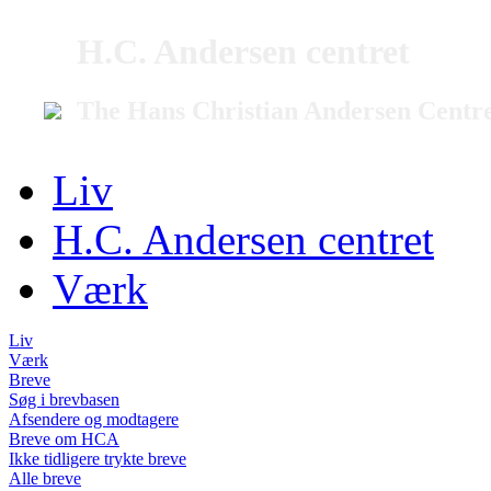
H.C. Andersen centret
The Hans Christian Andersen Centr
Liv
H.C. Andersen centret
Værk
Liv
Værk
Breve
Søg i brevbasen
Afsendere og modtagere
Breve om HCA
Ikke tidligere trykte breve
Alle breve