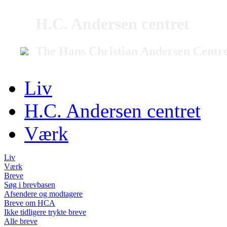
H.C. Andersen centret
The Hans Christian Andersen Centr
Liv
H.C. Andersen centret
Værk
Liv
Værk
Breve
Søg i brevbasen
Afsendere og modtagere
Breve om HCA
Ikke tidligere trykte breve
Alle breve