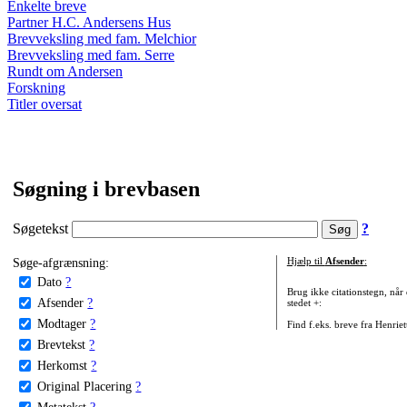
Enkelte breve
Partner H.C. Andersens Hus
Brevveksling med fam. Melchior
Brevveksling med fam. Serre
Rundt om Andersen
Forskning
Titler oversat
Søgning i brevbasen
Søgetekst
?
Søge-afgrænsning:
Hjælp til
Afsender
:
Dato
?
Brug ikke citationstegn, når
Afsender
?
stedet +:
Modtager
?
Find f.eks. breve fra Henrie
Brevtekst
?
Herkomst
?
Original Placering
?
Metatekst
?