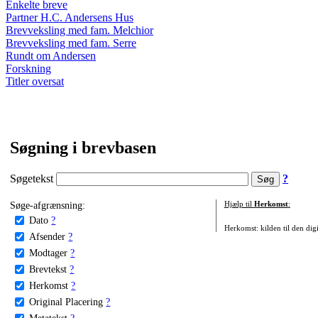
Enkelte breve
Partner H.C. Andersens Hus
Brevveksling med fam. Melchior
Brevveksling med fam. Serre
Rundt om Andersen
Forskning
Titler oversat
Søgning i brevbasen
Søgetekst
?
Søge-afgrænsning:
Hjælp til
Herkomst
:
Dato
?
Herkomst: kilden til den digi
Afsender
?
Modtager
?
Brevtekst
?
Herkomst
?
Original Placering
?
Metatekst
?