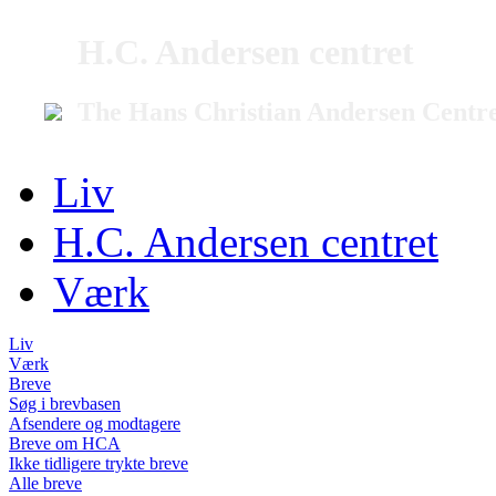
H.C. Andersen centret
The Hans Christian Andersen Centr
Liv
H.C. Andersen centret
Værk
Liv
Værk
Breve
Søg i brevbasen
Afsendere og modtagere
Breve om HCA
Ikke tidligere trykte breve
Alle breve