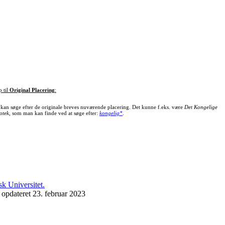
p til
Original Placering
:
kan søge efter de originale breves nuværende placering. Det kunne f.eks. være
Det Kongelige
otek
, som man kan finde ved at søge efter:
kongelig*
.
 opdateret 23. februar 2023