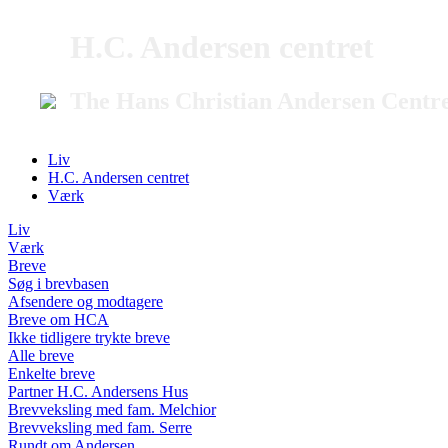
H.C. Andersen centret
The Hans Christian Andersen Centr
Liv
H.C. Andersen centret
Værk
Liv
Værk
Breve
Søg i brevbasen
Afsendere og modtagere
Breve om HCA
Ikke tidligere trykte breve
Alle breve
Enkelte breve
Partner H.C. Andersens Hus
Brevveksling med fam. Melchior
Brevveksling med fam. Serre
Rundt om Andersen