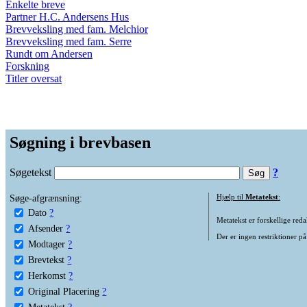
Enkelte breve
Partner H.C. Andersens Hus
Brevveksling med fam. Melchior
Brevveksling med fam. Serre
Rundt om Andersen
Forskning
Titler oversat
Søgning i brevbasen
Søgetekst
?
Søge-afgrænsning:
Hjælp til
Metatekst
:
Dato
?
Metatekst er forskellige reda
Afsender
?
Der er ingen restriktioner på
Modtager
?
Brevtekst
?
Herkomst
?
Original Placering
?
Metatekst
?