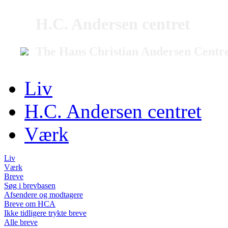
H.C. Andersen centret
The Hans Christian Andersen Centr
Liv
H.C. Andersen centret
Værk
Liv
Værk
Breve
Søg i brevbasen
Afsendere og modtagere
Breve om HCA
Ikke tidligere trykte breve
Alle breve