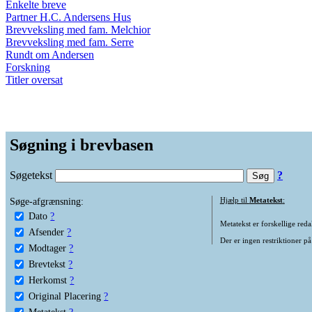
Enkelte breve
Partner H.C. Andersens Hus
Brevveksling med fam. Melchior
Brevveksling med fam. Serre
Rundt om Andersen
Forskning
Titler oversat
Søgning i brevbasen
Søgetekst
?
Søge-afgrænsning:
Hjælp til
Metatekst
:
Dato
?
Metatekst er forskellige reda
Afsender
?
Der er ingen restriktioner på
Modtager
?
Brevtekst
?
Herkomst
?
Original Placering
?
Metatekst
?