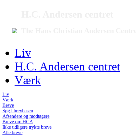
H.C. Andersen centret
The Hans Christian Andersen Centr
Liv
H.C. Andersen centret
Værk
Liv
Værk
Breve
Søg i brevbasen
Afsendere og modtagere
Breve om HCA
Ikke tidligere trykte breve
Alle breve