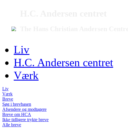
H.C. Andersen centret
The Hans Christian Andersen Centr
Liv
H.C. Andersen centret
Værk
Liv
Værk
Breve
Søg i brevbasen
Afsendere og modtagere
Breve om HCA
Ikke tidligere trykte breve
Alle breve