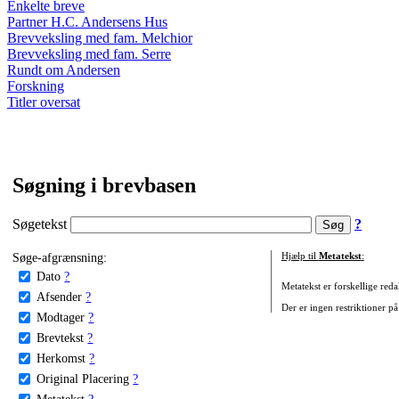
Enkelte breve
Partner H.C. Andersens Hus
Brevveksling med fam. Melchior
Brevveksling med fam. Serre
Rundt om Andersen
Forskning
Titler oversat
Søgning i brevbasen
Søgetekst
?
Søge-afgrænsning:
Hjælp til
Metatekst
:
Dato
?
Metatekst er forskellige reda
Afsender
?
Der er ingen restriktioner på
Modtager
?
Brevtekst
?
Herkomst
?
Original Placering
?
Metatekst
?