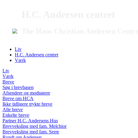
H.C. Andersen centret
The Hans Christian Andersen Centr
Liv
H.C. Andersen centret
Værk
Liv
Værk
Breve
Søg i brevbasen
Afsendere og modtagere
Breve om HCA
Ikke tidligere trykte breve
Alle breve
Enkelte breve
Partner H.C. Andersens Hus
Brevveksling med fam. Melchior
Brevveksling med fam. Serre
Rundt om Andersen