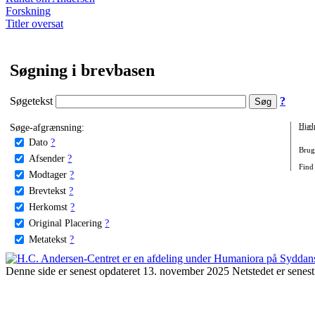
Forskning
Titler oversat
Søgning i brevbasen
Søgetekst
?
Søge-afgrænsning:
Hjæl
Dato
?
Brug 
Afsender
?
Find 
Modtager
?
Brevtekst
?
Herkomst
?
Original Placering
?
Metatekst
?
Denne side er senest opdateret 13. november 2025 Netstedet er senest