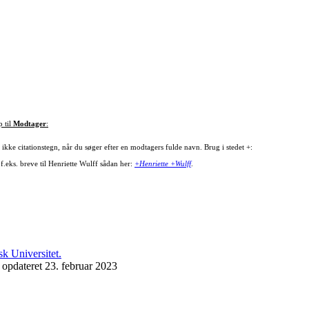
p til
Modtager
:
ikke citationstegn, når du søger efter en modtagers fulde navn. Brug i stedet +:
f.eks. breve til Henriette Wulff sådan her:
+Henriette +Wulff
.
 opdateret 23. februar 2023