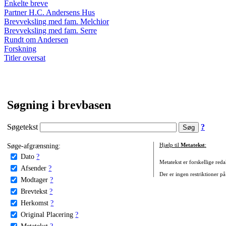
Enkelte breve
Partner H.C. Andersens Hus
Brevveksling med fam. Melchior
Brevveksling med fam. Serre
Rundt om Andersen
Forskning
Titler oversat
Søgning i brevbasen
Søgetekst
?
Søge-afgrænsning:
Hjælp til
Metatekst
:
Dato
?
Metatekst er forskellige reda
Afsender
?
Der er ingen restriktioner på
Modtager
?
Brevtekst
?
Herkomst
?
Original Placering
?
Metatekst
?