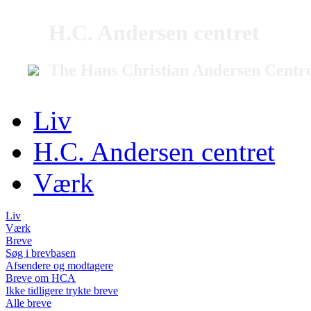
H.C. Andersen centret
The Hans Christian Andersen Centr
Liv
H.C. Andersen centret
Værk
Liv
Værk
Breve
Søg i brevbasen
Afsendere og modtagere
Breve om HCA
Ikke tidligere trykte breve
Alle breve