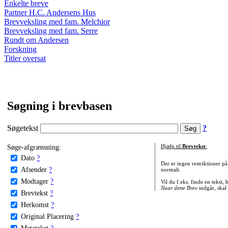
Enkelte breve
Partner H.C. Andersens Hus
Brevveksling med fam. Melchior
Brevveksling med fam. Serre
Rundt om Andersen
Forskning
Titler oversat
Søgning i brevbasen
Søgetekst
?
Søge-afgrænsning:
Hjælp til
Brevtekst
:
Dato
?
Der er ingen restriktioner p
Afsender
?
normalt.
Modtager
?
Vil du f.eks. finde en tekst,
Naar dette Brev
indgår, skal
Brevtekst
?
Herkomst
?
Original Placering
?
Metatekst
?