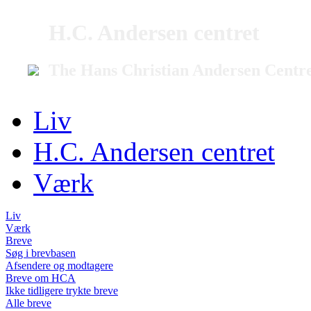
H.C. Andersen centret
The Hans Christian Andersen Centr
Liv
H.C. Andersen centret
Værk
Liv
Værk
Breve
Søg i brevbasen
Afsendere og modtagere
Breve om HCA
Ikke tidligere trykte breve
Alle breve