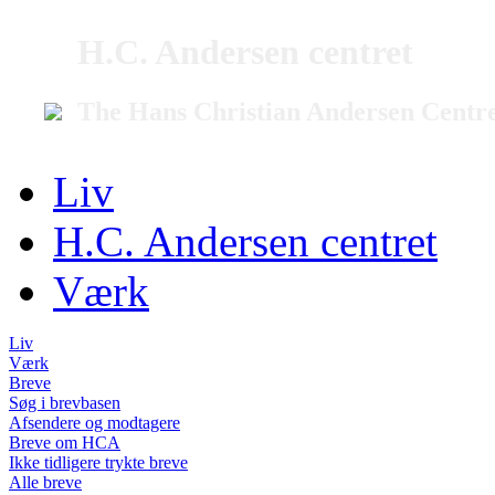
H.C. Andersen centret
The Hans Christian Andersen Centr
Liv
H.C. Andersen centret
Værk
Liv
Værk
Breve
Søg i brevbasen
Afsendere og modtagere
Breve om HCA
Ikke tidligere trykte breve
Alle breve