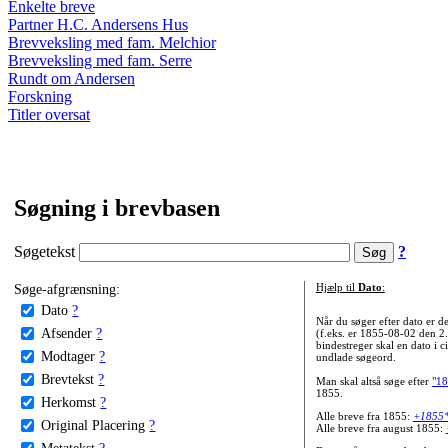
Enkelte breve
Partner H.C. Andersens Hus
Brevveksling med fam. Melchior
Brevveksling med fam. Serre
Rundt om Andersen
Forskning
Titler oversat
Søgning i brevbasen
Søgetekst
?
Søge-afgrænsning:
Hjælp til
Dato
:
Dato
?
Når du søger efter dato er
Afsender
?
(f.eks. er 1855-08-02 den 2
bindestreger skal en dato i c
Modtager
?
undlade søgeord.
Brevtekst
?
Man skal altså søge efter
"18
1855.
Herkomst
?
Alle breve fra 1855:
+1855
Original Placering
?
Alle breve fra august 1855:
Metatekst
?