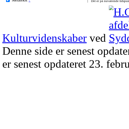
Det er på nuværende tidspun
Kulturvidenskaber
ved
Denne side er senest opdat
er senest opdateret 23. febr