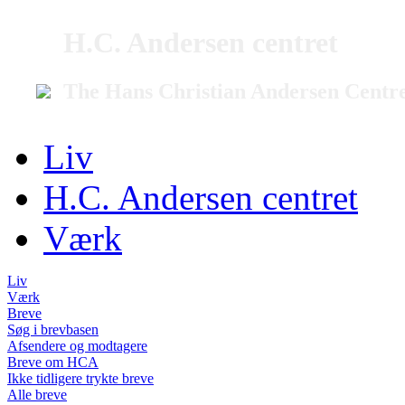
H.C. Andersen centret
The Hans Christian Andersen Centr
Liv
H.C. Andersen centret
Værk
Liv
Værk
Breve
Søg i brevbasen
Afsendere og modtagere
Breve om HCA
Ikke tidligere trykte breve
Alle breve