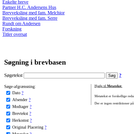
Enkelte breve
Partner H.C. Andersens Hus
Brevveksling med fam. Melchior
Brevveksling med fam. Serre
Rundt om Andersen
Forskning
Titler oversat
Søgning i brevbasen
Søgetekst
?
Søge-afgrænsning:
Hjælp til
Metatekst
:
Dato
?
Metatekst er forskellige reda
Afsender
?
Der er ingen restriktioner på
Modtager
?
Brevtekst
?
Herkomst
?
Original Placering
?
Metatekst
?