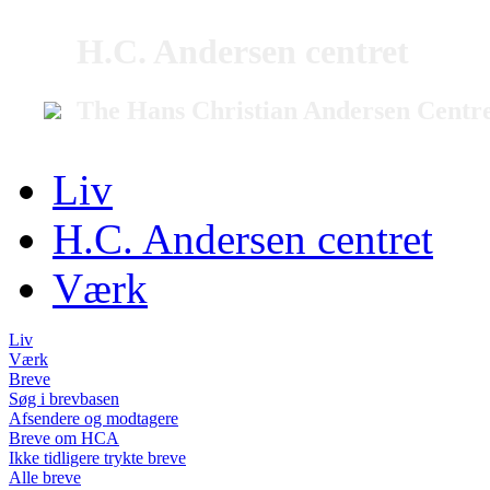
H.C. Andersen centret
The Hans Christian Andersen Centr
Liv
H.C. Andersen centret
Værk
Liv
Værk
Breve
Søg i brevbasen
Afsendere og modtagere
Breve om HCA
Ikke tidligere trykte breve
Alle breve