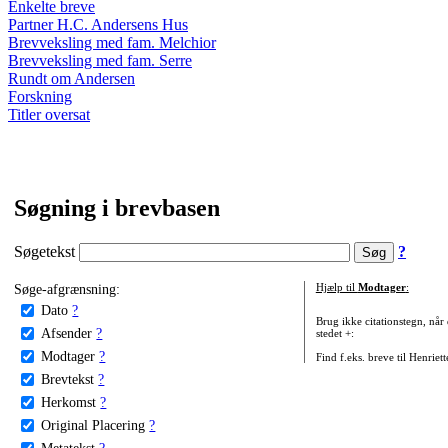
Enkelte breve
Partner H.C. Andersens Hus
Brevveksling med fam. Melchior
Brevveksling med fam. Serre
Rundt om Andersen
Forskning
Titler oversat
Søgning i brevbasen
Søgetekst
?
Søge-afgrænsning:
Hjælp til
Modtager
:
Dato
?
Brug ikke citationstegn, når
Afsender
?
stedet +:
Modtager
?
Find f.eks. breve til Henriet
Brevtekst
?
Herkomst
?
Original Placering
?
Metatekst
?