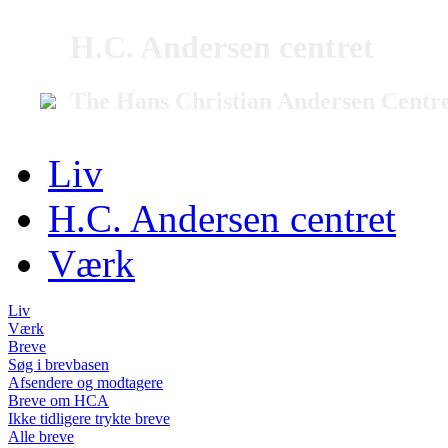
H.C. Andersen centret
The Hans Christian Andersen Centr
Liv
H.C. Andersen centret
Værk
Liv
Værk
Breve
Søg i brevbasen
Afsendere og modtagere
Breve om HCA
Ikke tidligere trykte breve
Alle breve