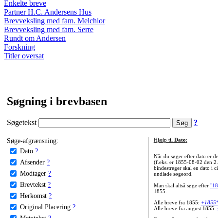
Enkelte breve
Partner H.C. Andersens Hus
Brevveksling med fam. Melchior
Brevveksling med fam. Serre
Rundt om Andersen
Forskning
Titler oversat
Søgning i brevbasen
Søgetekst
?
Søge-afgrænsning:
Hjælp til
Dato
:
Dato
?
Når du søger efter dato er
Afsender
?
(f.eks. er 1855-08-02 den 2
bindestreger skal en dato i c
Modtager
?
undlade søgeord.
Brevtekst
?
Man skal altså søge efter
"18
1855.
Herkomst
?
Alle breve fra 1855:
+1855
Original Placering
?
Alle breve fra august 1855:
Metatekst
?