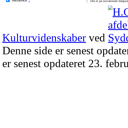
Det er på nuværende tidspun
Kulturvidenskaber
ved
Denne side er senest opdat
er senest opdateret 23. febr