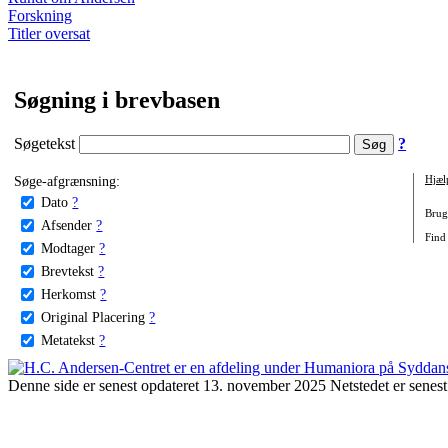
Forskning
Titler oversat
Søgning i brevbasen
Søgetekst
?
Søge-afgrænsning:
Hjæl
Dato
?
Brug 
Afsender
?
Find 
Modtager
?
Brevtekst
?
Herkomst
?
Original Placering
?
Metatekst
?
Denne side er senest opdateret 13. november 2025 Netstedet er senest