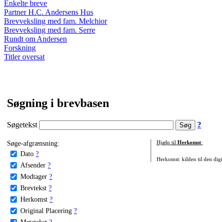
Enkelte breve
Partner H.C. Andersens Hus
Brevveksling med fam. Melchior
Brevveksling med fam. Serre
Rundt om Andersen
Forskning
Titler oversat
Søgning i brevbasen
Søgetekst
?
Søge-afgrænsning:
Hjælp til
Herkomst
:
Dato
?
Herkomst: kilden til den digi
Afsender
?
Modtager
?
Brevtekst
?
Herkomst
?
Original Placering
?
Metatekst
?