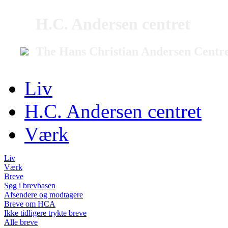
H.C. Andersen centret
The Hans Christian Andersen Centr
Liv
H.C. Andersen centret
Værk
Liv
Værk
Breve
Søg i brevbasen
Afsendere og modtagere
Breve om HCA
Ikke tidligere trykte breve
Alle breve