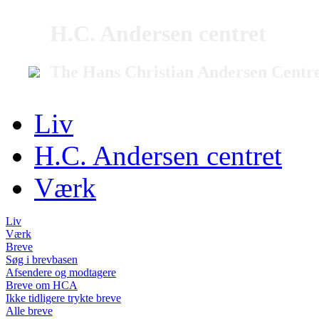
H.C. Andersen centret
The Hans Christian Andersen Centr
Liv
H.C. Andersen centret
Værk
Liv
Værk
Breve
Søg i brevbasen
Afsendere og modtagere
Breve om HCA
Ikke tidligere trykte breve
Alle breve