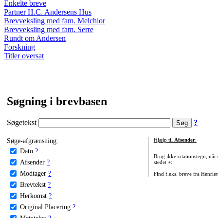
Enkelte breve
Partner H.C. Andersens Hus
Brevveksling med fam. Melchior
Brevveksling med fam. Serre
Rundt om Andersen
Forskning
Titler oversat
Søgning i brevbasen
Søgetekst
?
Søge-afgrænsning:
Hjælp til
Afsender
:
Dato
?
Brug ikke citationstegn, når
Afsender
?
stedet +:
Modtager
?
Find f.eks. breve fra Henrie
Brevtekst
?
Herkomst
?
Original Placering
?
Metatekst
?