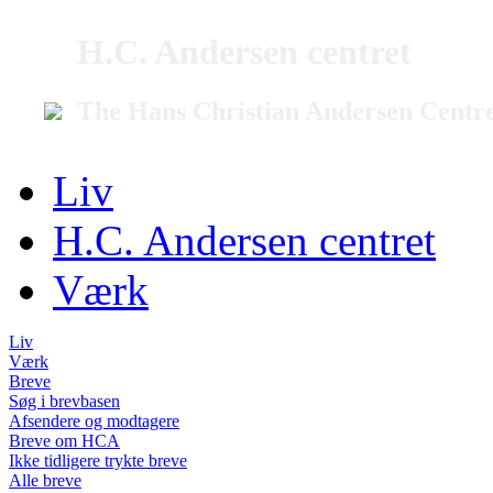
H.C. Andersen centret
The Hans Christian Andersen Centr
Liv
H.C. Andersen centret
Værk
Liv
Værk
Breve
Søg i brevbasen
Afsendere og modtagere
Breve om HCA
Ikke tidligere trykte breve
Alle breve