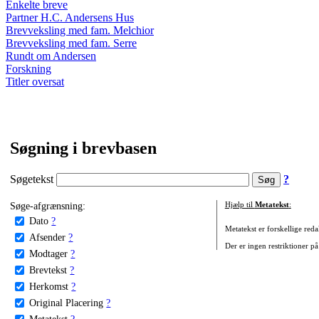
Enkelte breve
Partner H.C. Andersens Hus
Brevveksling med fam. Melchior
Brevveksling med fam. Serre
Rundt om Andersen
Forskning
Titler oversat
Søgning i brevbasen
Søgetekst
?
Søge-afgrænsning:
Hjælp til
Metatekst
:
Dato
?
Metatekst er forskellige reda
Afsender
?
Der er ingen restriktioner på
Modtager
?
Brevtekst
?
Herkomst
?
Original Placering
?
Metatekst
?