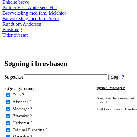
Enkelte breve
Partner H.C. Andersens Hus
Brevveksling med fam. Melchior
Brevveksling med fam. Serre
Rundt om Andersen
Forskning
Titler oversat
Søgning i brevbasen
Søgetekst
?
Søge-afgrænsning:
Hjælp til
Modtager
:
Dato
?
Brug ikke citationstegn, når
Afsender
?
stedet +:
Modtager
?
Find f.eks. breve til Henriet
Brevtekst
?
Herkomst
?
Original Placering
?
Metatekst
?