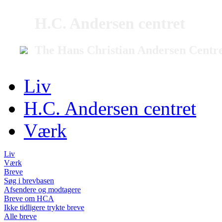
H.C. Andersen centret
The Hans Christian Andersen Centr
Liv
H.C. Andersen centret
Værk
Liv
Værk
Breve
Søg i brevbasen
Afsendere og modtagere
Breve om HCA
Ikke tidligere trykte breve
Alle breve